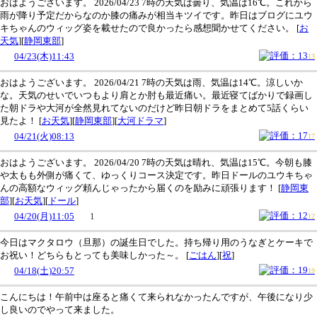
おはようございます。 2026/04/23 7時の天気は曇り、気温は16℃。これから
雨が降り予定だからなのか膝の痛みが相当キツイです。昨日はブログにユウ
キちゃんのウィッグ姿を載せたので良かったら感想聞かせてください。
[
お
天気
][
静岡東部
]
04/23(木)11:43
13
おはようございます。 2026/04/21 7時の天気は雨、気温は14℃。涼しいか
な。天気のせいでいつもより肩とか肘も最近痛い。最近寝てばかりで録画し
た朝ドラや大河が全然見れてないのだけど昨日朝ドラをまとめて5話くらい
見たよ！
[
お天気
][
静岡東部
][
大河ドラマ
]
04/21(火)08:13
17
おはようございます。 2026/04/20 7時の天気は晴れ、気温は15℃。今朝も膝
や太もも外側が痛くて、ゆっくりコース決定です。昨日ドールのユウキちゃ
んの高額なウィッグ頼んじゃったから届くのを励みに頑張ります！
[
静岡東
部
][
お天気
][
ドール
]
04/20(月)11:05
1
12
今日はマクタロウ（旦那）の誕生日でした。持ち帰り用のうなぎとケーキで
お祝い！どちらもとっても美味しかった～。
[
ごはん
][
祝
]
04/18(土)20:57
19
こんにちは！午前中は座ると痛くて来られなかったんですが、午後になり少
し良いのでやって来ました。