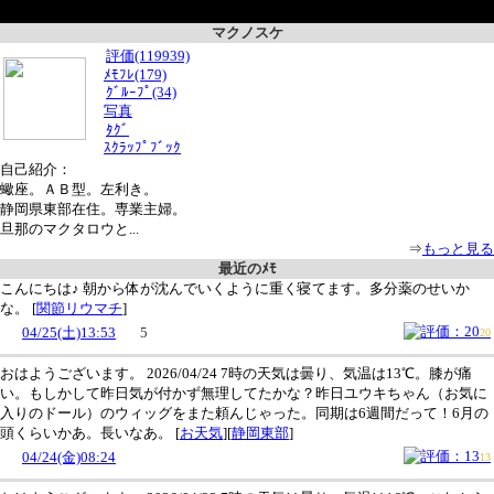
マクノスケ
評価(119939)
ﾒﾓﾌﾚ(179)
ｸﾞﾙｰﾌﾟ(34)
写真
ﾀｸﾞ
ｽｸﾗｯﾌﾟﾌﾞｯｸ
自己紹介：
蠍座。ＡＢ型。左利き。
静岡県東部在住。専業主婦。
旦那のマクタロウと...
⇒
もっと見る
最近のﾒﾓ
こんにちは♪ 朝から体が沈んでいくように重く寝てます。多分薬のせいか
な。
[
関節リウマチ
]
04/25(土)13:53
5
20
おはようございます。 2026/04/24 7時の天気は曇り、気温は13℃。膝が痛
い。もしかして昨日気が付かず無理してたかな？昨日ユウキちゃん（お気に
入りのドール）のウィッグをまた頼んじゃった。同期は6週間だって！6月の
頭くらいかあ。長いなあ。
[
お天気
][
静岡東部
]
04/24(金)08:24
13