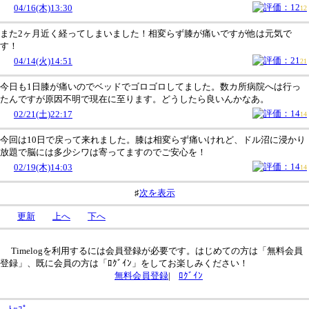
04/16(木)13:30
12
また2ヶ月近く経ってしまいました！相変らず膝が痛いですが他は元気で
す！
04/14(火)14:51
21
今日も1日膝が痛いのでベッドでゴロゴロしてました。数カ所病院へは行っ
たんですが原因不明で現在に至ります。どうしたら良いんかなあ。
02/21(土)22:17
14
今回は10日で戻って来れました。膝は相変らず痛いけれど、ドル沼に浸かり
放題で脳には多少シワは寄ってますのでご安心を！
02/19(木)14:03
14
♯
次を表示
更新
上へ
下へ
Timelogを利用するには会員登録が必要です。はじめての方は「無料会員
登録」、既に会員の方は「ﾛｸﾞｲﾝ」をしてお楽しみください！
無料会員登録
|
ﾛｸﾞｲﾝ